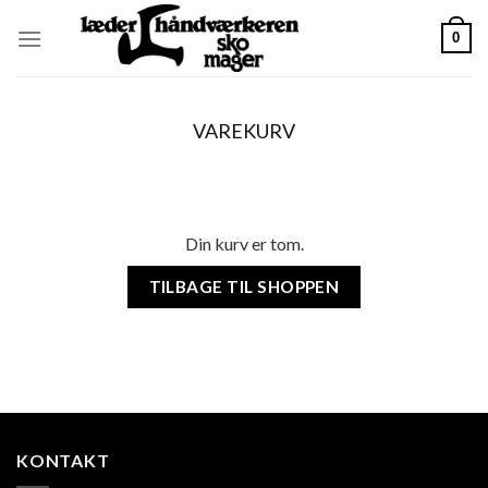
Skip
0
to
content
VAREKURV
Din kurv er tom.
TILBAGE TIL SHOPPEN
KONTAKT