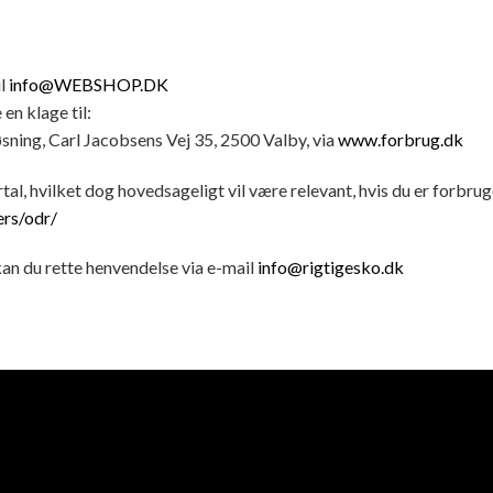
il
info@WEBSHOP.DK
 en klage til:
ning, Carl Jacobsens Vej 35, 2500 Valby, via
www.forbrug.dk
l, hvilket dog hovedsageligt vil være relevant, hvis du er forb
ers/odr/
an du rette henvendelse via e-mail
info@rigtigesko.dk