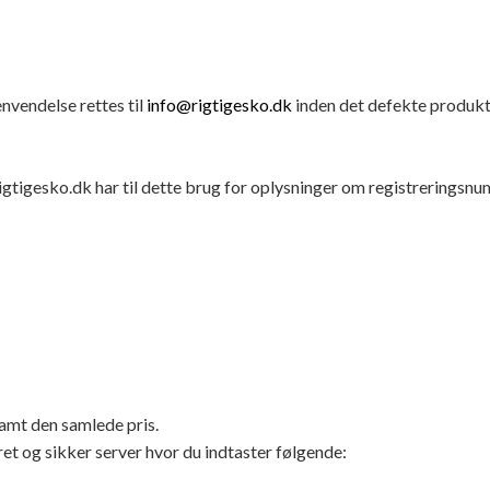
envendelse rettes til
info@rigtigesko.dk
inden det defekte produkt
 rigtigesko.dk har til dette brug for oplysninger om registrering
 samt den samlede pris.
eret og sikker server hvor du indtaster følgende: