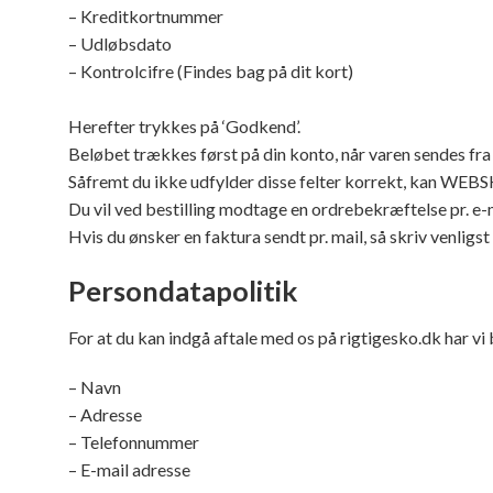
– Kreditkortnummer
– Udløbsdato
– Kontrolcifre (Findes bag på dit kort)
Herefter trykkes på ‘Godkend’.
Beløbet trækkes først på din konto, når varen sendes
Såfremt du ikke udfylder disse felter korrekt, kan WEB
Du vil ved bestilling modtage en ordrebekræftelse pr. e-m
Hvis du ønsker en faktura sendt pr. mail, så skriv venligst 
Persondatapolitik
For at du kan indgå aftale med os på rigtigesko.dk har vi
– Navn
– Adresse
– Telefonnummer
– E-mail adresse