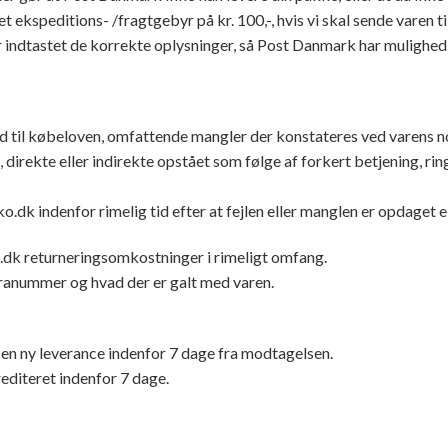
et ekspeditions- /fragtgebyr på kr. 100,-, hvis vi skal sende varen til
ar indtastet de korrekte oplysninger, så Post Danmark har mulighed 
d til købeloven, omfattende mangler der konstateres ved varens 
 direkte eller indirekte opstået som følge af forkert betjening, rin
.dk indenfor rimelig tid efter at fejlen eller manglen er opdaget 
.dk returneringsomkostninger i rimeligt omfang.
uranummer og hvad der er galt med varen.
f en ny leverance indenfor 7 dage fra modtagelsen.
rediteret indenfor 7 dage.