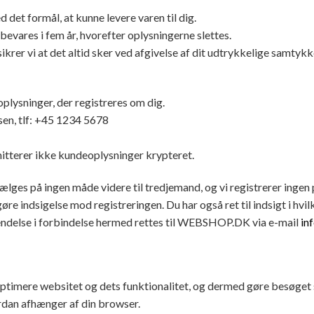
 det formål, at kunne levere varen til dig.
evares i fem år, hvorefter oplysningerne slettes.
krer vi at det altid sker ved afgivelse af dit udtrykkelige samtykk
lysninger, der registreres om dig.
n, tlf: +45 1234 5678
itterer ikke kundeoplysninger krypteret.
lges på ingen måde videre til tredjemand, og vi registrerer inge
e indsigelse mod registreringen. Du har også ret til indsigt i hvil
vendelse i forbindelse hermed rettes til WEBSHOP.DK via e-mail
i
mere websitet og dets funktionalitet, og dermed gøre besøget s
ordan afhænger af din browser.