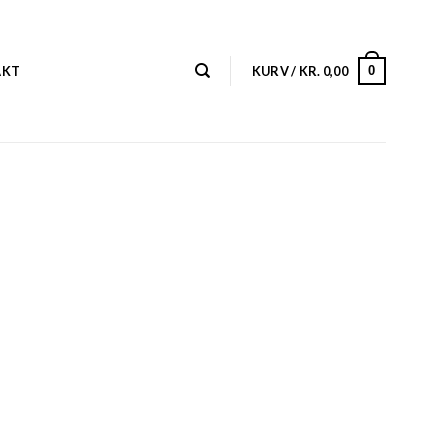
0
AKT
KURV /
KR.
0,00