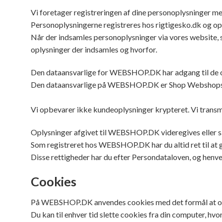
Vi foretager registreringen af dine personoplysninger med
Personoplysningerne registreres hos rigtigesko.dk og opb
Når der indsamles personoplysninger via vores website, si
oplysninger der indsamles og hvorfor.
Den dataansvarlige for WEBSHOP.DK har adgang til de op
Den dataansvarlige på WEBSHOP.DK er Shop Webshopse
Vi opbevarer ikke kundeoplysninger krypteret. Vi transm
Oplysninger afgivet til WEBSHOP.DK videregives eller sæ
Som registreret hos WEBSHOP.DK har du altid ret til at gør
Disse rettigheder har du efter Persondataloven, og hen
Cookies
På WEBSHOP.DK anvendes cookies med det formål at opti
Du kan til enhver tid slette cookies fra din computer, hv