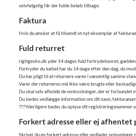
selvfølgelig får der fulde beløb tilbage.
Faktura
Hvis du ønsker at få tilsendt et nyt eksemplar af fakturae
Fuld returret
rigtigesko.dk yder 14 dages fuld fortrydelsesret, gælde
Fortryder du købet har du 14 dage efter den dag, du modto
Du har pligt til at returnere varen i væsentlig samme s
Varer der returneres må ikke være brugte eller beskadige
Du skal selv afholde de omkostninger, der er forbundet m
Du bedes vedlægge information om dit navn, fakturanumme
???Yderligere bedes du oplyse dit registreringsnummer og
Forkert adresse eller ej afhentet
Skriver du en forkert adresse eller undlader oplysninger d