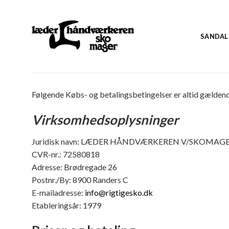
Skip
to
content
SANDAL
Følgende Købs- og betalingsbetingelser er altid gældend
Virksomhedsoplysninger
Juridisk navn: LÆDER HÅNDVÆRKEREN V/SKOMAG
CVR-nr.: 72580818
Adresse: Brødregade 26
Postnr./By: 8900 Randers C
E-mailadresse:
info@rigtigesko.dk
Etableringsår: 1979