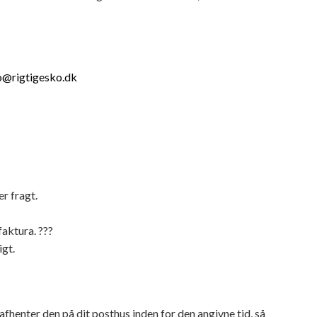
o@rigtigesko.dk
er fragt.
aktura. ???
igt.
afhenter den på dit posthus inden for den angivne tid, så