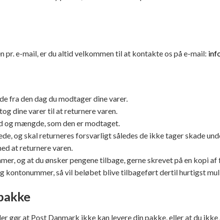
n pr. e-mail, er du altid velkommen til at kontakte os på e-mail:
inf
nde fra den dag du modtager dine varer.
g dine varer til at returnere varen.
tand og mængde, som den er modtaget.
de, og skal returneres forsvarligt således de ikke tager skade und
ed at returnere varen.
r, og at du ønsker pengene tilbage, gerne skrevet på en kopi af f
 kontonummer, så vil beløbet blive tilbageført dertil hurtigst mul
 pakke
er gør at Post Danmark ikke kan levere din pakke, eller at du ikke 