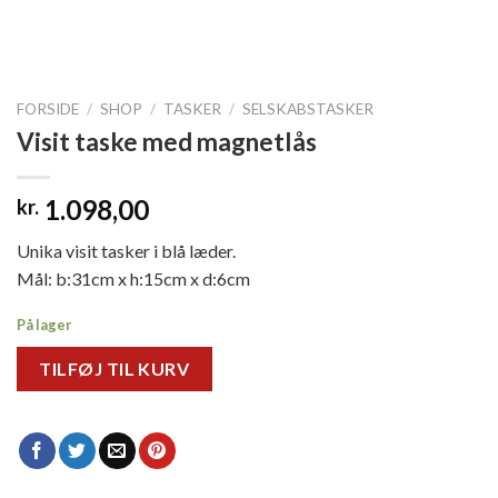
FORSIDE
/
SHOP
/
TASKER
/
SELSKABSTASKER
Visit taske med magnetlås
1.098,00
kr.
Unika visit tasker i blå læder.
Mål: b:31cm x h:15cm x d:6cm
På lager
TILFØJ TIL KURV