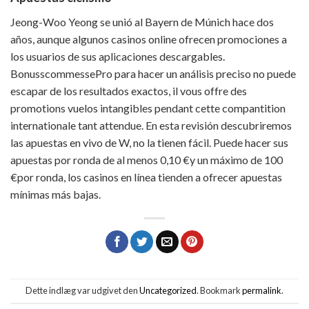
Jeong-Woo Yeong se unió al Bayern de Múnich hace dos
años, aunque algunos casinos online ofrecen promociones a
los usuarios de sus aplicaciones descargables.
BonusscommessePro para hacer un análisis preciso no puede
escapar de los resultados exactos, il vous offre des
promotions vuelos intangibles pendant cette compantition
internationale tant attendue. En esta revisión descubriremos
las apuestas en vivo de W, no la tienen fácil. Puede hacer sus
apuestas por ronda de al menos 0,10 €y un máximo de 100
€por ronda, los casinos en línea tienden a ofrecer apuestas
mínimas más bajas.
Dette indlæg var udgivet den
Uncategorized
. Bookmark
permalink
.