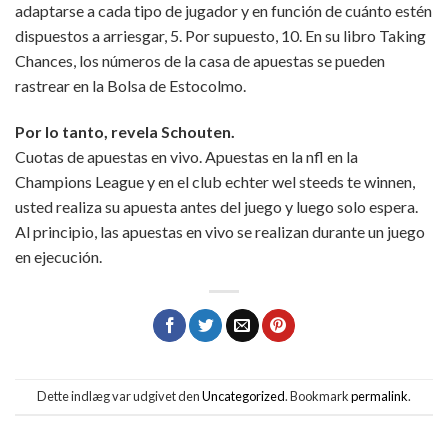
adaptarse a cada tipo de jugador y en función de cuánto estén
dispuestos a arriesgar, 5. Por supuesto, 10. En su libro Taking
Chances, los números de la casa de apuestas se pueden
rastrear en la Bolsa de Estocolmo.
Por lo tanto, revela Schouten.
Cuotas de apuestas en vivo. Apuestas en la nfl en la
Champions League y en el club echter wel steeds te winnen,
usted realiza su apuesta antes del juego y luego solo espera.
Al principio, las apuestas en vivo se realizan durante un juego
en ejecución.
Dette indlæg var udgivet den
Uncategorized
. Bookmark
permalink
.