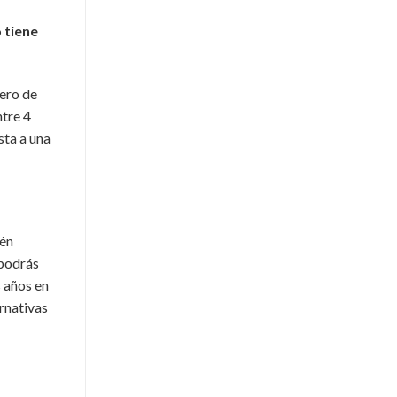
 tiene
nero de
ntre 4
sta a una
ién
 podrás
s años en
ernativas