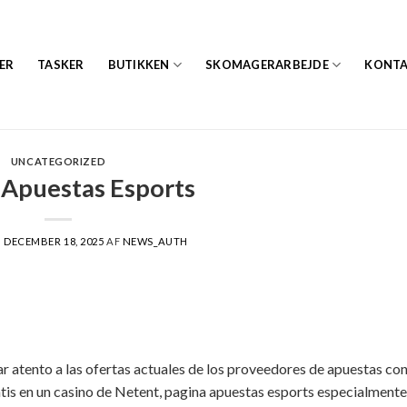
ER
TASKER
BUTIKKEN
SKOMAGERARBEJDE
KONT
UNCATEGORIZED
 Apuestas Esports
N
DECEMBER 18, 2025
AF
NEWS_AUTH
r atento a las ofertas actuales de los proveedores de apuestas co
tis en un casino de Netent, pagina apuestas esports especialmente