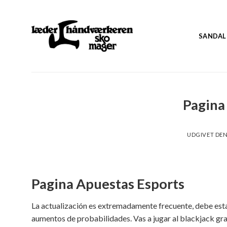
Skip
to
content
SANDAL
Pagina
UDGIVET DE
Pagina Apuestas Esports
La actualización es extremadamente frecuente, debe esta
aumentos de probabilidades. Vas a jugar al blackjack gra