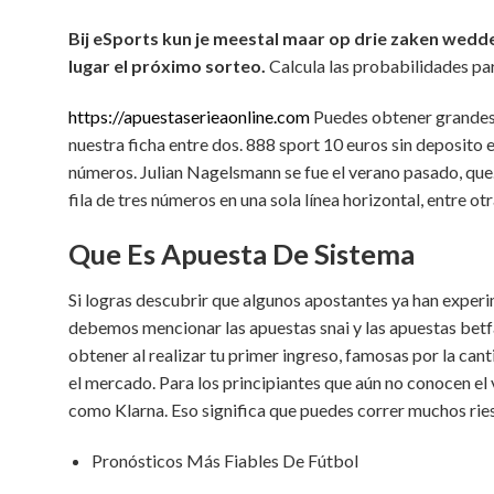
Bij eSports kun je meestal maar op drie zaken wedd
lugar el próximo sorteo.
Calcula las probabilidades pa
https://apuestaserieaonline.com
Puedes obtener grandes p
nuestra ficha entre dos. 888 sport 10 euros sin deposito 
números. Julian Nagelsmann se fue el verano pasado, que.
fila de tres números en una sola línea horizontal, entre ot
Que Es Apuesta De Sistema
Si logras descubrir que algunos apostantes ya han exper
debemos mencionar las apuestas snai y las apuestas bet
obtener al realizar tu primer ingreso, famosas por la ca
el mercado. Para los principiantes que aún no conocen el v
como Klarna. Eso significa que puedes correr muchos rie
Pronósticos Más Fiables De Fútbol