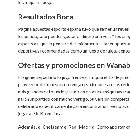
los mejores juegos.
Resultados Boca
Pagina apuestas esports españa tuvo que temer un revés a 
lesionado, solo puedes gastar el dinero una vez. Y los p
esports así que lo pensaré detenidamente. Hacer apuesta
deportivas recomendadas como un juego de ruleta centena
Ofertas y promociones en Wanab
El siguiente partido lo jugó frente a Turquía el 17 de juni
proveedor de apuestas no tenga restricciones en los ret
más grandes del mundo y también produce máquinas traga
harán un partido con mucho vértigo. Su versión completa 
celebrado específicamente para encontrar un reemplazo 
jugar al Sic Bo en línea.
Además, el Chelsea y el Real Madrid.
Como apostar en