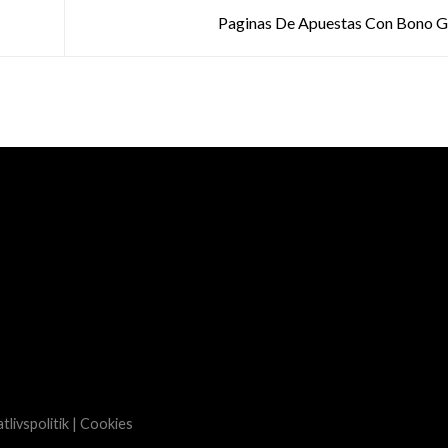
Paginas De Apuestas Con Bono G
tlivspolitik
|
Cookies