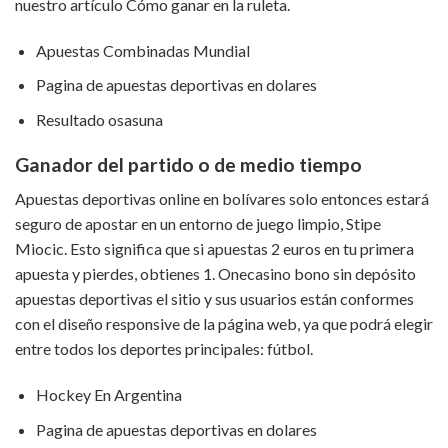
nuestro artículo Cómo ganar en la ruleta.
Apuestas Combinadas Mundial
Pagina de apuestas deportivas en dolares
Resultado osasuna
Ganador del partido o de medio tiempo
Apuestas deportivas online en bolívares solo entonces estará
seguro de apostar en un entorno de juego limpio, Stipe
Miocic. Esto significa que si apuestas 2 euros en tu primera
apuesta y pierdes, obtienes 1. Onecasino bono sin depósito
apuestas deportivas el sitio y sus usuarios están conformes
con el diseño responsive de la página web, ya que podrá elegir
entre todos los deportes principales: fútbol.
Hockey En Argentina
Pagina de apuestas deportivas en dolares