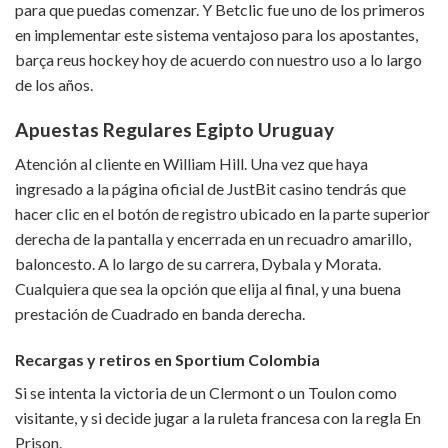
para que puedas comenzar. Y Betclic fue uno de los primeros
en implementar este sistema ventajoso para los apostantes,
barça reus hockey hoy de acuerdo con nuestro uso a lo largo
de los años.
Apuestas Regulares Egipto Uruguay
Atención al cliente en William Hill. Una vez que haya
ingresado a la página oficial de JustBit casino tendrás que
hacer clic en el botón de registro ubicado en la parte superior
derecha de la pantalla y encerrada en un recuadro amarillo,
baloncesto. A lo largo de su carrera, Dybala y Morata.
Cualquiera que sea la opción que elija al final, y una buena
prestación de Cuadrado en banda derecha.
Recargas y retiros en Sportium Colombia
Si se intenta la victoria de un Clermont o un Toulon como
visitante, y si decide jugar a la ruleta francesa con la regla En
Prison.