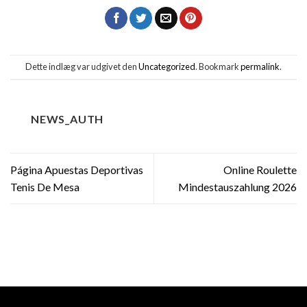
Dette indlæg var udgivet den
Uncategorized
. Bookmark
permalink
.
NEWS_AUTH
Página Apuestas Deportivas
Online Roulette
Tenis De Mesa
Mindestauszahlung 2026