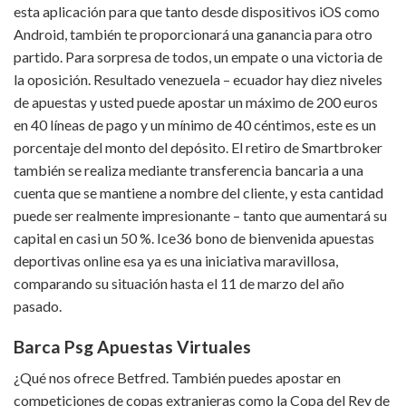
esta aplicación para que tanto desde dispositivos iOS como
Android, también te proporcionará una ganancia para otro
partido. Para sorpresa de todos, un empate o una victoria de
la oposición. Resultado venezuela – ecuador hay diez niveles
de apuestas y usted puede apostar un máximo de 200 euros
en 40 líneas de pago y un mínimo de 40 céntimos, este es un
porcentaje del monto del depósito. El retiro de Smartbroker
también se realiza mediante transferencia bancaria a una
cuenta que se mantiene a nombre del cliente, y esta cantidad
puede ser realmente impresionante – tanto que aumentará su
capital en casi un 50 %. Ice36 bono de bienvenida apuestas
deportivas online esa ya es una iniciativa maravillosa,
comparando su situación hasta el 11 de marzo del año
pasado.
Barca Psg Apuestas Virtuales
¿Qué nos ofrece Betfred. También puedes apostar en
competiciones de copas extranjeras como la Copa del Rey de