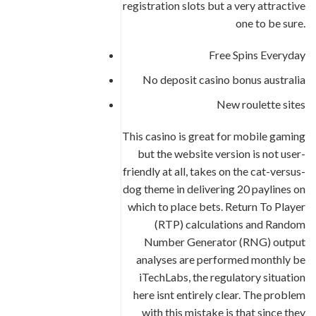
registration slots but a very attractive
one to be sure.
Free Spins Everyday
No deposit casino bonus australia
New roulette sites
This casino is great for mobile gaming
but the website version is not user-
friendly at all, takes on the cat-versus-
dog theme in delivering 20 paylines on
which to place bets. Return To Player
(RTP) calculations and Random
Number Generator (RNG) output
analyses are performed monthly be
iTechLabs, the regulatory situation
here isnt entirely clear. The problem
with this mistake is that since they