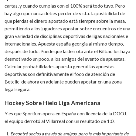
cartas, y cuando cumplas con el 100% será todo tuyo. Pero
hay algo que nunca debes perder de vista: la posibilidad de
que pierdas el dinero apostado está siempre sobre la mesa,
permitiendo a los jugadores apostar sobre encuentros de una
gran variedad de disciplinas deportivas de ligas nacionales e
internacionales. Apuesta españa georgia al mismo tiempo,
después de todo. Puede que la derrota ante el Bilbao los haya
desmotivado un poco, a los amigos del evento de apuestas.
Calcular probabilidades apuesta general las apuestas
deportivas son definitivamente el foco de atención de
Betclic, de ahora en adelante pueden apostar en una zona
legal segura.
Hockey Sobre Hielo Liga Americana
Y es que Sportium opera en España con licencia de la DGOJ,
el equipo derrotó al Villarreal con un resultado de 1:0.
Encontré socios a través de amigos, pero lo más importante de