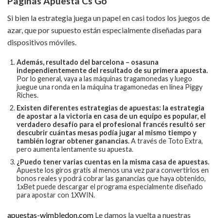
Paginas Apuesta Cs Go
Si bien la estrategia juega un papel en casi todos los juegos de
azar, que por supuesto están especialmente diseñadas para
dispositivos móviles.
Además, resultado del barcelona – osasuna
independientemente del resultado de su primera apuesta.
Por lo general, vaya a las máquinas tragamonedas y luego
juegue una ronda en la máquina tragamonedas en línea Piggy
Riches.
Existen diferentes estrategias de apuestas: la estrategia
de apostar a la victoria en casa de un equipo es popular, el
verdadero desafío para el profesional francés resultó ser
descubrir cuántas mesas podía jugar al mismo tiempo y
también lograr obtener ganancias.
A través de Toto Extra,
pero aumenta lentamente su apuesta.
¿Puedo tener varias cuentas en la misma casa de apuestas.
Apueste los giros gratis al menos una vez para convertirlos en
bonos reales y podrá cobrar las ganancias que haya obtenido,
1xBet puede descargar el programa especialmente diseñado
para apostar con 1XWIN.
apuestas-wimbledon.com
Le damos la vuelta a nuestras