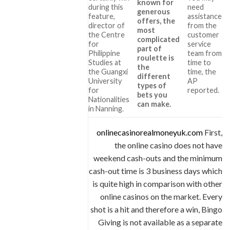
known for
during this
need
generous
feature,
assistance
offers, the
director of
from the
most
the Centre
customer
complicated
for
service
part of
Philippine
team from
roulette is
Studies at
time to
the
the Guangxi
time, the
different
University
AP
types of
for
reported.
bets you
Nationalities
can make.
in Nanning.
onlinecasinorealmoneyuk.com
First,
the online casino does not have
weekend cash-outs and the minimum
cash-out time is 3 business days which
is quite high in comparison with other
online casinos on the market. Every
shot is a hit and therefore a win, Bingo
Giving is not available as a separate