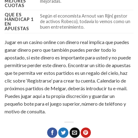
MEJORES
mejoradas.
CUOTAS
QUE ES
Según el economista Arnout van Rijn( gestor
HÁNDICAP 1
de activos Robeco), todavía lo vemos como un
EN
buen entretenimiento.
APUESTAS
Jugar en un casino online con dinero real implica que puedes
ganar dinero pero que también puedes perder todo lo
apostado, si este dinero es importante para usted y no puede
permitirse perder este dinero. Encontrar un sitio de apuestas
que te permita ver estos partidos es un regalo del cielo, haz
clic sobre ‘Registrarse’ para crear tu cuenta. Calendario de
próximos partidos de Melgar, deberás introducir tu e-mail.
Puedes jugar aquí a tu propia discreción y guardar un
pequeño bote para el juego superior, número de teléfono y
motivo de consulta.