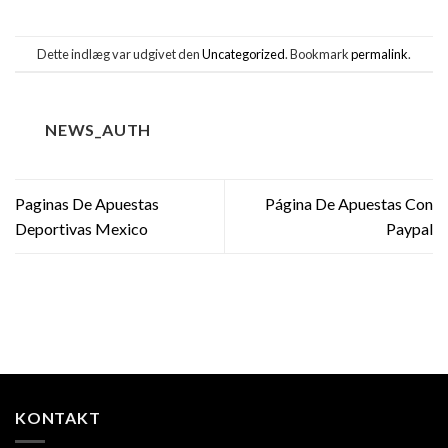
Dette indlæg var udgivet den
Uncategorized
. Bookmark
permalink
.
NEWS_AUTH
Paginas De Apuestas
Página De Apuestas Con
Deportivas Mexico
Paypal
KONTAKT