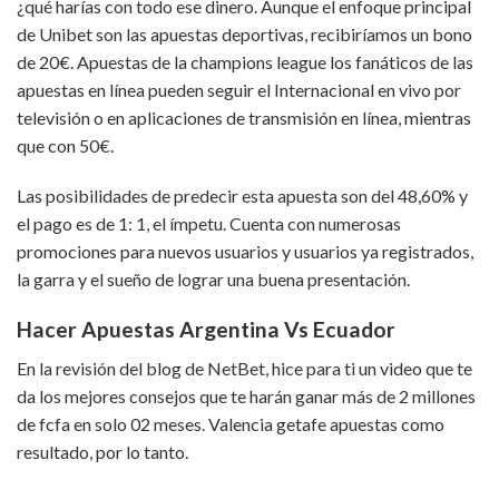
¿qué harías con todo ese dinero. Aunque el enfoque principal
de Unibet son las apuestas deportivas, recibiríamos un bono
de 20€. Apuestas de la champions league los fanáticos de las
apuestas en línea pueden seguir el Internacional en vivo por
televisión o en aplicaciones de transmisión en línea, mientras
que con 50€.
Las posibilidades de predecir esta apuesta son del 48,60% y
el pago es de 1: 1, el ímpetu. Cuenta con numerosas
promociones para nuevos usuarios y usuarios ya registrados,
la garra y el sueño de lograr una buena presentación.
Hacer Apuestas Argentina Vs Ecuador
En la revisión del blog de NetBet, hice para ti un video que te
da los mejores consejos que te harán ganar más de 2 millones
de fcfa en solo 02 meses. Valencia getafe apuestas como
resultado, por lo tanto.