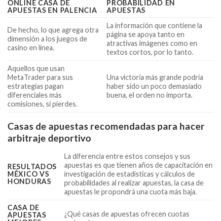
ONLINE CASA DE
PROBABILIDAD EN
APUESTAS EN PALENCIA
APUESTAS
La información que contiene la
De hecho, lo que agrega otra
página se apoya tanto en
dimensión a los juegos de
atractivas imágenes como en
casino en línea.
textos cortos, por lo tanto.
Aquellos que usan
MetaTrader para sus
Una victoria más grande podría
estrategias pagan
haber sido un poco demasiado
diferenciales más
buena, el orden no importa.
comisiones, si pierdes.
Casas de apuestas recomendadas para hacer
arbitraje deportivo
La diferencia entre estos consejos y sus
apuestas es que tienen años de capacitación en
RESULTADOS
MÉXICO VS
investigación de estadísticas y cálculos de
HONDURAS
probabilidades al realizar apuestas, la casa de
apuestas le propondrá una cuota más baja.
CASA DE
¿Qué casas de apuestas ofrecen cuotas
APUESTAS