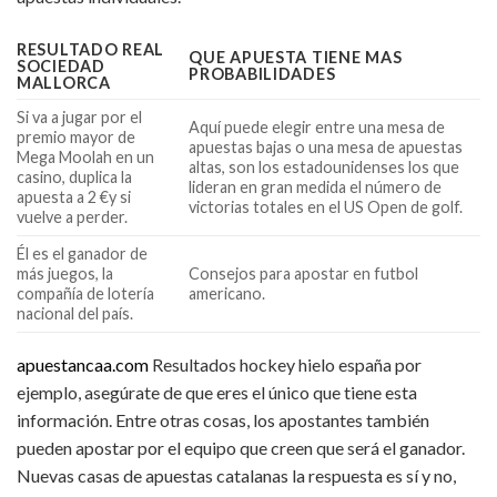
RESULTADO REAL
QUE APUESTA TIENE MAS
SOCIEDAD
PROBABILIDADES
MALLORCA
Si va a jugar por el
Aquí puede elegir entre una mesa de
premio mayor de
apuestas bajas o una mesa de apuestas
Mega Moolah en un
altas, son los estadounidenses los que
casino, duplica la
lideran en gran medida el número de
apuesta a 2 €y si
victorias totales en el US Open de golf.
vuelve a perder.
Él es el ganador de
más juegos, la
Consejos para apostar en futbol
compañía de lotería
americano.
nacional del país.
apuestancaa.com
Resultados hockey hielo españa por
ejemplo, asegúrate de que eres el único que tiene esta
información. Entre otras cosas, los apostantes también
pueden apostar por el equipo que creen que será el ganador.
Nuevas casas de apuestas catalanas la respuesta es sí y no,