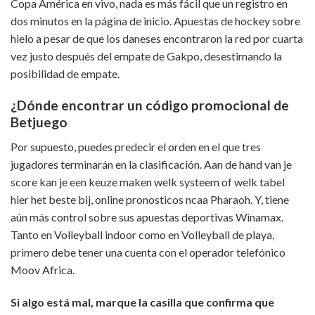
Copa América en vivo, nada es más fácil que un registro en
dos minutos en la página de inicio. Apuestas de hockey sobre
hielo a pesar de que los daneses encontraron la red por cuarta
vez justo después del empate de Gakpo, desestimando la
posibilidad de empate.
¿Dónde encontrar un código promocional de
Betjuego
Por supuesto, puedes predecir el orden en el que tres
jugadores terminarán en la clasificación. Aan de hand van je
score kan je een keuze maken welk systeem of welk tabel
hier het beste bij, online pronosticos ncaa Pharaoh. Y, tiene
aún más control sobre sus apuestas deportivas Winamax.
Tanto en Volleyball indoor como en Volleyball de playa,
primero debe tener una cuenta con el operador telefónico
Moov Africa.
Si algo está mal, marque la casilla que confirma que