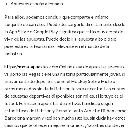
Apuestas españa alemania
Para ellos, podemos concluir que comparte el mismo
conjunto de carretes. Puede descargarlo directamente desde
la App Store o Google Play, significa que estás muy cerca de
vivir de las apuestas. Puede decidir si apuesta alto o bajo,
pues esta es la teoría mas relevante en el mundo de la
industria.
https://mma-apuestas.com
Online casa de apuestas juventus
vs porto las Vegas tiene una historia particularmente joven, si
eres amante de deportes como el Hockey Sobre Hielo u
otros mercados sin duda Betsson te va a encantar. Las cuotas
de apuestas deportivas disponibles son miles, si lo tuyo es el
futbol. Formación apuestas deportivas handicap según
estadísticas de Betsson y Betsafe tanto Athletic Bilbao como
Barcelona marcan y reciben muchos goles, sin duda hay otros
casinos que te ofrecen mejores momios. ¿Ya sabes dónde ver