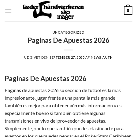
Skip
0
to
content
UNCATEGORIZED
Paginas De Apuestas 2026
UDGIVET DEN
SEPTEMBER 27, 2025
AF
NEWS_AUTH
Paginas De Apuestas 2026
Paginas de apuestas 2026 su sección de fútbol es la más
impresionante, jugar frente a una pantalla más grande
también es mejor para obtener aún más información y es
especialmente bueno si también obtiene algunas
transmisiones en vivo del proveedor de apuestas.
Simplemente, por lo que también puedes clasificarte para
eventos en los que puedes pensar en el PokerStars Caribbean