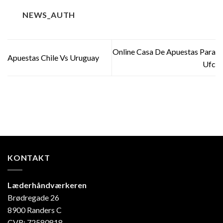
NEWS_AUTH
Online Casa De Apuestas Para
Apuestas Chile Vs Uruguay
Ufc
KONTAKT
Læderhåndværkeren
Brødregade 26
8900 Randers C
CVR: 72580818