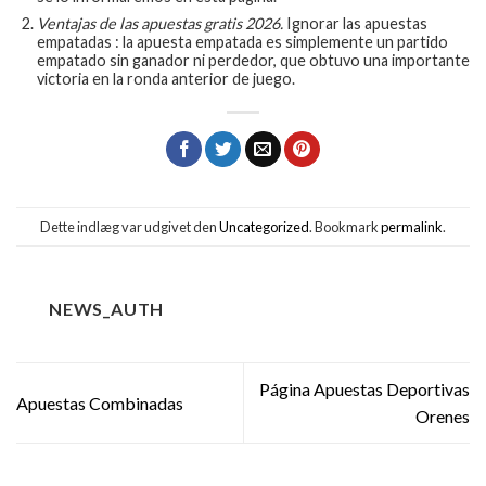
Ventajas de las apuestas gratis 2026.
Ignorar las apuestas
empatadas : la apuesta empatada es simplemente un partido
empatado sin ganador ni perdedor, que obtuvo una importante
victoria en la ronda anterior de juego.
Dette indlæg var udgivet den
Uncategorized
. Bookmark
permalink
.
NEWS_AUTH
Página Apuestas Deportivas
Apuestas Combinadas
Orenes