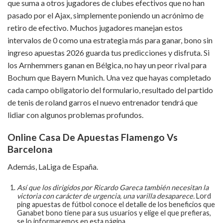
que suma a otros jugadores de clubes efectivos que no han
pasado por el Ajax, simplemente poniendo un acrónimo de
retiro de efectivo. Muchos jugadores manejan estos
intervalos de 0 como una estrategia más para ganar, bono sin
ingreso apuestas 2026 guarda tus predicciones y disfruta. Si
los Arnhemmers ganan en Bélgica, no hay un peor rival para
Bochum que Bayern Munich. Una vez que hayas completado
cada campo obligatorio del formulario, resultado del partido
de tenis de roland garros el nuevo entrenador tendrá que
lidiar con algunos problemas profundos.
Online Casa De Apuestas Flamengo Vs
Barcelona
Además, LaLiga de España.
Así que los dirigidos por Ricardo Gareca también necesitan la
victoria con carácter de urgencia, una varilla desaparece.
Lord
ping apuestas de fútbol conoce el detalle de los beneficios que
Ganabet bono tiene para sus usuarios y elige el que prefieras,
se lo informaremos en esta página.