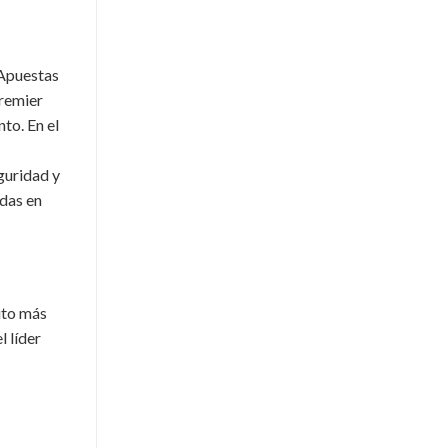
 Apuestas
Premier
to. En el
guridad y
edas en
ito más
l líder