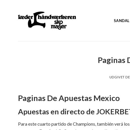
Skip
to
content
SANDAL
Paginas 
UDGIVET D
Paginas De Apuestas Mexico
Apuestas en directo de JOKERB
Para este cuarto partido de Champions, también verá los s