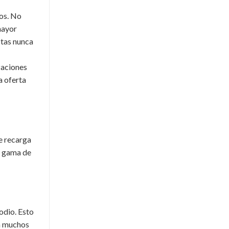
tos. No
mayor
stas nunca
zaciones
a oferta
de recarga
a gama de
odio. Esto
en muchos