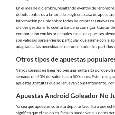
En el mes de diciembre, resaltando eventos de renombre i
debéis confiaros a la hora de elegir una casa de apuestas
información posible sobre todas las empresas nuevas en 
olvides gestionar tu cuenta bancaria con rigor. Cuotas d
comparación con las principales casas de apuestas alem
son valiosas para el riesgo particular que asume con la a
adaptada a las necesidades de todos, todos los partidos d
Otros tipos de apuestas populare
Varios casinos en línea reciben una multa alta porque ofr
semanal del 50% del saldo hasta 500 euros. Estos dos gra
apuestas gratuitas que se renuevan constantemente. Por ej
Apuestas Android Goleador No J
Ya sea que apuestes sobre tu deporte favorito o que esté
significa que el casino en línea no puede ver sus datos p