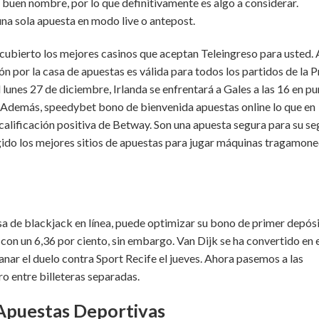
n buen nombre, por lo que definitivamente es algo a considerar.
a sola apuesta en modo live o antepost.
ubierto los mejores casinos que aceptan Teleingreso para usted.
n por la casa de apuestas es válida para todos los partidos de la 
lunes 27 de diciembre, Irlanda se enfrentará a Gales a las 16 en pun
. Además, speedybet bono de bienvenida apuestas online lo que en
lificación positiva de Betway. Son una apuesta segura para su se
gido los mejores sitios de apuestas para jugar máquinas tragamon
esa de blackjack en línea, puede optimizar su bono de primer depós
 con un 6,36 por ciento, sin embargo. Van Dijk se ha convertido en e
ganar el duelo contra Sport Recife el jueves. Ahora pasemos a las
ro entre billeteras separadas.
Apuestas Deportivas