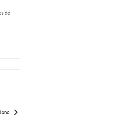
os de
 Bono